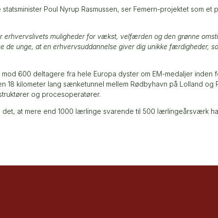
e statsminister Poul Nyrup Rasmussen, ser Femern-projektet som et p
or erhvervslivets muligheder for vækst, velfærden og den grønne omstil
 vise de unge, at en erhvervsuddannelse giver dig unikke færdigheder
mod 600 deltagere fra hele Europa dyster om EM-medaljer inden for 3
en 18 kilometer lang sænketunnel mellem Rødbyhavn på Lolland og P
struktører og procesoperatører.
 det, at mere end 1000 lærlinge svarende til 500 lærlingeårsværk h