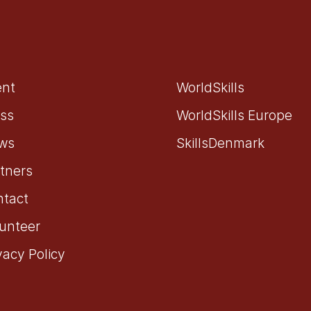
ent
WorldSkills
ss
WorldSkills Europe
ws
SkillsDenmark
tners
ntact
unteer
vacy Policy