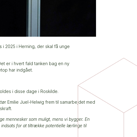
 i 2025 i Herning, der skal få unge
 er i hvert fald tanken bag en ny
top har indgået.
ldes i disse dage i Roskilde.
r Emilie Juel-Helwig frem til samarbejdet med
kraft.
 unge mennesker som muligt, mens vi bygger. En
sats for at tiltrække potentielle lærlinge til