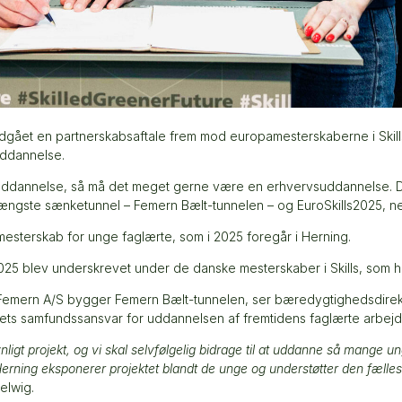
ndgået en partnerskabsaftale frem mod europamesterskaberne i Skills
uddannelse.
ddannelse, så må det meget gerne være en erhvervsuddannelse. Det
længste sænketunnel – Femern Bælt-tunnelen – og EuroSkills2025, ne
mesterskab for unge faglærte, som i 2025 foregår i Herning.
025 blev underskrevet under de danske mesterskaber i Skills, som ho
emern A/S bygger Femern Bælt-tunnelen, ser bæredygtighedsdirektø
ets samfundssansvar for uddannelsen af fremtidens faglærte arbejds
ligt projekt, og vi skal selvfølgelig bidrage til at uddanne så mange
erning eksponerer projektet blandt de unge og understøtter den fælles ind
Helwig.