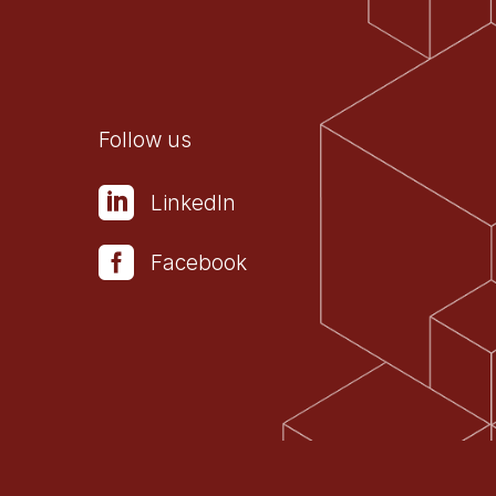
Follow us

LinkedIn

Facebook