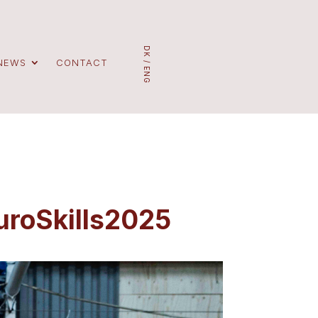
DK /
 NEWS
CONTACT
ENG
uroSkills2025