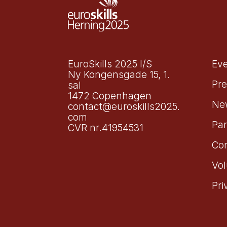
EuroSkills 2025 I/S
Ev
Ny Kongensgade 15, 1.
Pre
sal
1472 Copenhagen
Ne
contact@euroskills2025.
com
Par
CVR nr.41954531
Co
Vol
Pri