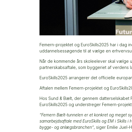
Femern-projektet og EuroSkills2025 har i dag i
uddannelsessøgende til at vælge en erhvervs
Når de kommende års skoleelever skal vælge u
partnerskabsaftale, som byggeriet af verdens 
EuroSkills2025 arrangerer det officielle europa
Aftalen mellem Femern-projektet og EuroSkills2
Hos Sund & Bælt, der gennem datterselskabet F
EuroSkills2025 og understreger Femern-projekt
”Femern Bælt-tunnelen er et konkret og meget syn
samarbejdsaftale med EuroSkills og EM i Skills i H
bygge- og anlægsbranchen”
, siger Emilie Juel-